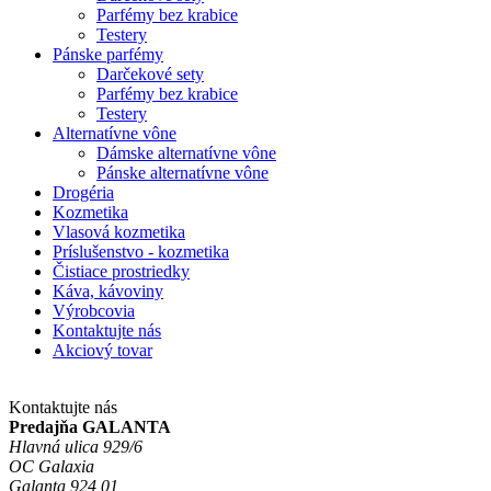
Parfémy bez krabice
Testery
Pánske parfémy
Darčekové sety
Parfémy bez krabice
Testery
Alternatívne vône
Dámske alternatívne vône
Pánske alternatívne vône
Drogéria
Kozmetika
Vlasová kozmetika
Príslušenstvo - kozmetika
Čistiace prostriedky
Káva, kávoviny
Výrobcovia
Kontaktujte nás
Akciový tovar
Kontaktujte nás
Predajňa GALANTA
Hlavná ulica 929/6
OC Galaxia
Galanta 924 01