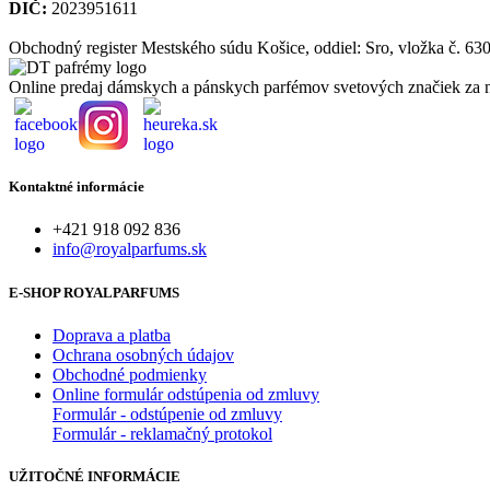
DIČ:
2023951611
Obchodný register Mestského súdu Košice, oddiel: Sro, vložka č. 63
Online predaj dámskych a pánskych parfémov svetových značiek za n
Kontaktné informácie
+421 918 092 836
info@royalparfums.sk
E-SHOP ROYALPARFUMS
Doprava a platba
Ochrana osobných údajov
Obchodné podmienky
Online formulár odstúpenia od zmluvy
Formulár - odstúpenie od zmluvy
Formulár - reklamačný protokol
UŽITOČNÉ INFORMÁCIE