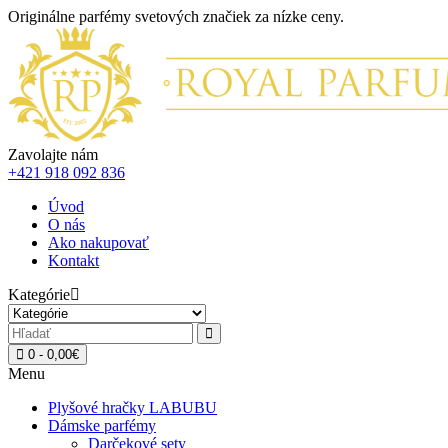
Originálne parfémy svetových značiek za nízke ceny.
Zavolajte nám
+421 918 092 836
Úvod
O nás
Ako nakupovať
Kontakt
Kategórie
0 - 0,00€
Menu
Plyšové hračky LABUBU
Dámske parfémy
Darčekové sety