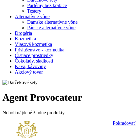
Parfémy bez krabice
Testery
Alternatívne vône
Dámske alternatívne vône
Pánske alternatívne vône
Drogéria
Kozmetika
Vlasová kozmetika
Príslušenstvo - kozmetika
Čistiace prostriedky
Čokolády, sladkosti
Káva, kávoviny
Akciový tovar
Agent Provocateur
Neboli nájdené žiadne produkty.
Pokračovať