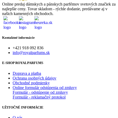
Online predaj dámskych a pánskych parfémov svetových značiek za
najlepšie ceny. Tovar skladom - rýchle dodanie, predávame aj v
našich kamenných obchodoch.
Kontaktné informácie
+421 918 092 836
info@royalparfums.sk
E-SHOP ROYALPARFUMS
Doprava a platba
Ochrana osobných údajov
Obchodné podmienky
Online formulár odstúpenia od zmluvy
Formulár - odstúpenie od zmluvy
Formulár - reklamačný protokol
UŽITOČNÉ INFORMÁCIE
O nás