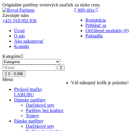
Originálne parfémy svetových značiek za nízke ceny.
Môj účet
Zavolajte nám
Registrácia
+421 918 092 836
Prihlásiť sa
Úvod
Obľúbené produkty (0)
O nás
Pokladňa
Ako nakupovať
Kontakt
Kategórie
0 - 0,00€
Menu
Váš nákupný košík je prázdny!
Plyšové hračky
LABUBU
Dámske parfémy
Darčekové sety
Parfémy bez krabice
Testery
Pánske parfémy
Darčekové sety