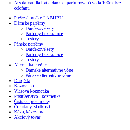
Assala Vanilla Latte dámska parfumovaná voda 100ml bez
celofánu
Plyšové hračky LABUBU
Dámske parfémy
Darčekové sety
Parfémy bez krabice
Testery
Pánske parfémy
Darčekové sety
Parfémy bez krabice
Testery
Alternatívne vône
Dámske alternatívne vône
Pánske alternatívne vône
Drogéria
Kozmetika
Vlasová kozmetika
Príslušenstvo - kozmetika
Čistiace prostriedky
Čokolády, sladkosti
Káva, kávoviny
Akciový tovar