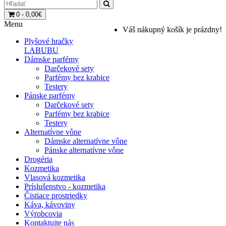
0 - 0,00€
Menu
Váš nákupný košík je prázdny!
Plyšové hračky
LABUBU
Dámske parfémy
Darčekové sety
Parfémy bez krabice
Testery
Pánske parfémy
Darčekové sety
Parfémy bez krabice
Testery
Alternatívne vône
Dámske alternatívne vône
Pánske alternatívne vône
Drogéria
Kozmetika
Vlasová kozmetika
Príslušenstvo - kozmetika
Čistiace prostriedky
Káva, kávoviny
Výrobcovia
Kontaktujte nás