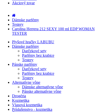
Akciový tovar
Dámske parfémy
Testery
Carolina Herrera 212 SEXY 100 ml EDP WOMAN
TESTER
Plyšové hračky LABUBU
Dámske parfémy
Darčekové sety
Parfémy bez krabice
Testery
Pánske parfémy
Darčekové sety
Parfémy bez krabice
Testery
Alternatívne vône
Dámske alternatívne vône
Pánske alternatívne vône
Drogéria
Kozmetika
Vlasová kozmetika
Príslušenstvo - kozmetika