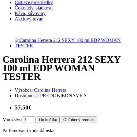
Čistiace prostriedky
Čokolády, sladkosti
Káva, kávoviny
Akciový tovar
Carolina Herrera 212 SEXY
100 ml EDP WOMAN
TESTER
Výrobca:
Carolina Herrera
Dostupnosť:
PREDOBJEDNÁVKA
57,50€
Množstvo
Do košíka
Obľúbený produkt
Parfémovaná voda dámska