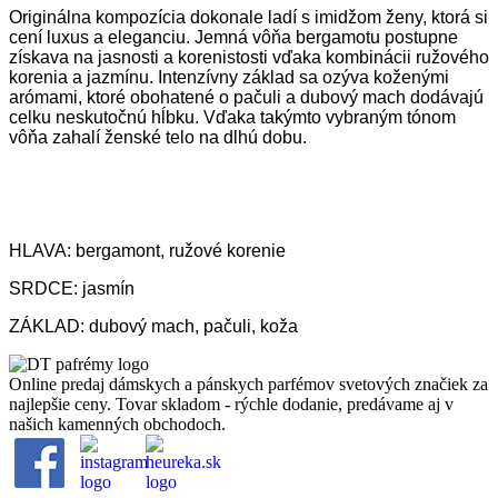
Originálna kompozícia dokonale ladí s imidžom ženy, ktorá si
cení luxus a eleganciu. Jemná vôňa bergamotu postupne
získava na jasnosti a korenistosti vďaka kombinácii ružového
korenia a jazmínu. Intenzívny základ sa ozýva koženými
arómami, ktoré obohatené o pačuli a dubový mach dodávajú
celku neskutočnú hĺbku. Vďaka takýmto vybraným tónom
vôňa zahalí ženské telo na dlhú dobu.
HLAVA: bergamont, ružové korenie
SRDCE: jasmín
ZÁKLAD: dubový mach, pačuli, koža
Online predaj dámskych a pánskych parfémov svetových značiek za
najlepšie ceny. Tovar skladom - rýchle dodanie, predávame aj v
našich kamenných obchodoch.