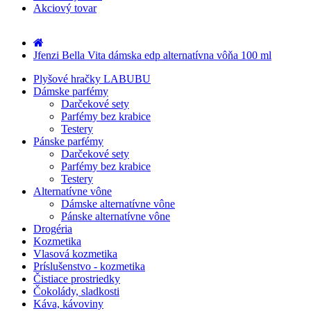
Akciový tovar
Jfenzi Bella Vita dámska edp alternatívna vôňa 100 ml
Plyšové hračky LABUBU
Dámske parfémy
Darčekové sety
Parfémy bez krabice
Testery
Pánske parfémy
Darčekové sety
Parfémy bez krabice
Testery
Alternatívne vône
Dámske alternatívne vône
Pánske alternatívne vône
Drogéria
Kozmetika
Vlasová kozmetika
Príslušenstvo - kozmetika
Čistiace prostriedky
Čokolády, sladkosti
Káva, kávoviny