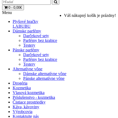
0 - 0,00€
Menu
Váš nákupný košík je prázdny!
Plyšové hračky
LABUBU
Dámske parfémy
Darčekové sety
Parfémy bez krabice
Testery
Pánske parfémy
Darčekové sety
Parfémy bez krabice
Testery
Alternatívne vône
Dámske alternatívne vône
Pánske alternatívne vône
Drogéria
Kozmetika
Vlasová kozmetika
Príslušenstvo - kozmetika
Čistiace prostriedky
Káva, kávoviny
Výrobcovia
Kontaktujte nás