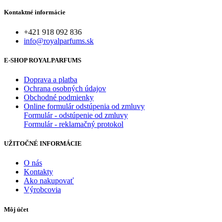
Kontaktné informácie
+421 918 092 836
info@royalparfums.sk
E-SHOP ROYALPARFUMS
Doprava a platba
Ochrana osobných údajov
Obchodné podmienky
Online formulár odstúpenia od zmluvy
Formulár - odstúpenie od zmluvy
Formulár - reklamačný protokol
UŽITOČNÉ INFORMÁCIE
O nás
Kontakty
Ako nakupovať
Výrobcovia
Môj účet