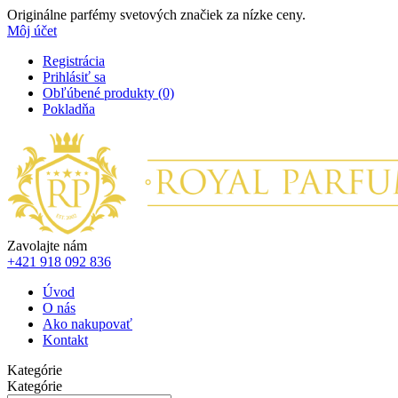
Originálne parfémy svetových značiek za nízke ceny.
Môj účet
Registrácia
Prihlásiť sa
Obľúbené produkty (0)
Pokladňa
Zavolajte nám
+421 918 092 836
Úvod
O nás
Ako nakupovať
Kontakt
Kategórie
Kategórie