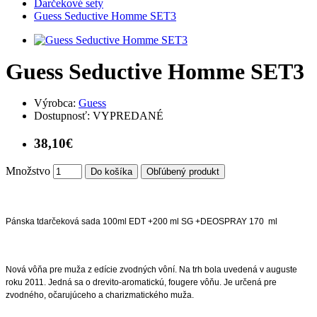
Darčekové sety
Guess Seductive Homme SET3
Guess Seductive Homme SET3
Výrobca:
Guess
Dostupnosť:
VYPREDANÉ
38,10€
Množstvo
Do košíka
Obľúbený produkt
Pánska tdarčeková sada 100ml EDT +200 ml SG +DEOSPRAY 170 ml
Nová vôňa pre muža z edície zvodných vôní. Na trh bola uvedená v auguste
roku 2011. Jedná sa o drevito-aromatickú, fougere vôňu. Je určená pre
zvodného, očarujúceho a charizmatického muža.