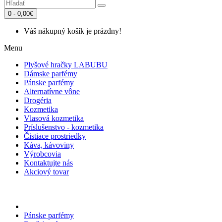
0 - 0,00€
Váš nákupný košík je prázdny!
Menu
Plyšové hračky LABUBU
Dámske parfémy
Pánske parfémy
Alternatívne vône
Drogéria
Kozmetika
Vlasová kozmetika
Príslušenstvo - kozmetika
Čistiace prostriedky
Káva, kávoviny
Výrobcovia
Kontaktujte nás
Akciový tovar
Pánske parfémy