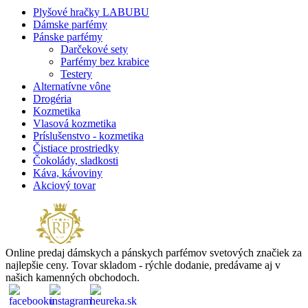
Plyšové hračky LABUBU
Dámske parfémy
Pánske parfémy
Darčekové sety
Parfémy bez krabice
Testery
Alternatívne vône
Drogéria
Kozmetika
Vlasová kozmetika
Príslušenstvo - kozmetika
Čistiace prostriedky
Čokolády, sladkosti
Káva, kávoviny
Akciový tovar
Online predaj dámskych a pánskych parfémov svetových značiek za
najlepšie ceny. Tovar skladom - rýchle dodanie, predávame aj v
našich kamenných obchodoch.