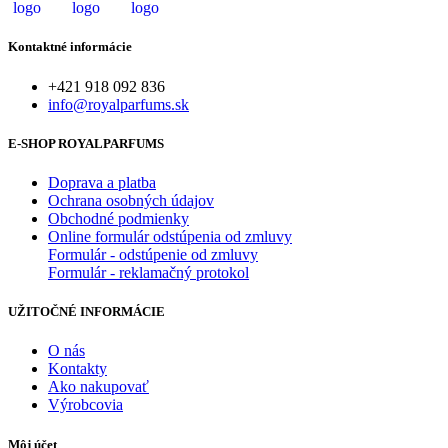
Kontaktné informácie
+421 918 092 836
info@royalparfums.sk
E-SHOP ROYALPARFUMS
Doprava a platba
Ochrana osobných údajov
Obchodné podmienky
Online formulár odstúpenia od zmluvy
Formulár - odstúpenie od zmluvy
Formulár - reklamačný protokol
UŽITOČNÉ INFORMÁCIE
O nás
Kontakty
Ako nakupovať
Výrobcovia
Môj účet