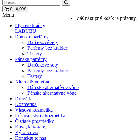
0 - 0,00€
Menu
Váš nákupný košík je prázdny!
Plyšové hračky
LABUBU
Dámske parfémy
Darčekové sety
Parfémy bez krabice
Testery
Pánske parfémy
Darčekové sety
Parfémy bez krabice
Testery
Alternatívne vône
Dámske alternatívne vône
Pánske alternatívne vône
Drogéria
Kozmetika
Vlasová kozmetika
Príslušenstvo - kozmetika
Čistiace prostriedky
Káva, kávoviny
Výrobcovia
Kontaktujte nás