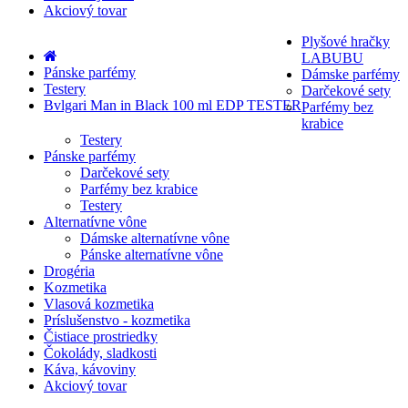
Akciový tovar
Plyšové hračky
LABUBU
Pánske parfémy
Dámske parfémy
Testery
Darčekové sety
Bvlgari Man in Black 100 ml EDP TESTER
Parfémy bez
krabice
Testery
Pánske parfémy
Darčekové sety
Parfémy bez krabice
Testery
Alternatívne vône
Dámske alternatívne vône
Pánske alternatívne vône
Drogéria
Kozmetika
Vlasová kozmetika
Príslušenstvo - kozmetika
Čistiace prostriedky
Čokolády, sladkosti
Káva, kávoviny
Akciový tovar