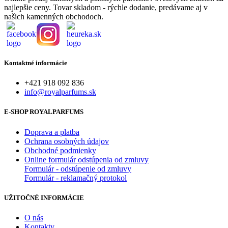
najlepšie ceny. Tovar skladom - rýchle dodanie, predávame aj v
našich kamenných obchodoch.
Kontaktné informácie
+421 918 092 836
info@royalparfums.sk
E-SHOP ROYALPARFUMS
Doprava a platba
Ochrana osobných údajov
Obchodné podmienky
Online formulár odstúpenia od zmluvy
Formulár - odstúpenie od zmluvy
Formulár - reklamačný protokol
UŽITOČNÉ INFORMÁCIE
O nás
Kontakty