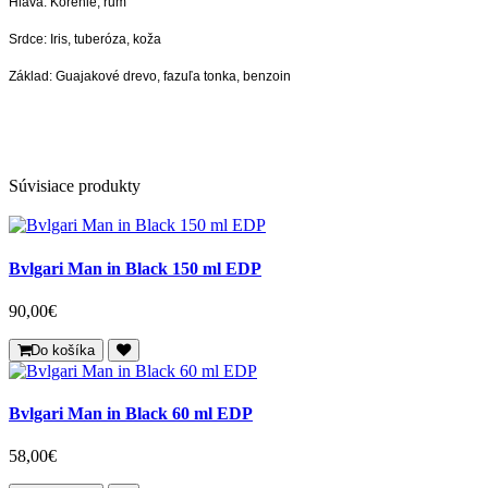
Hlava:
Korenie, rum
Srdce:
Iris, tuberóza, koža
Základ:
Guajakové drevo, fazuľa tonka, benzoin
Súvisiace produkty
Bvlgari Man in Black 150 ml EDP
90,00€
Do košíka
Bvlgari Man in Black 60 ml EDP
58,00€