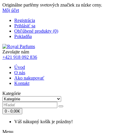
Originálne parfémy svetových značiek za nízke ceny.
Môj účet
Registrácia
Prihlásiť sa
Obľúbené produkty (0)
Pokladňa
Zavolajte nám
+421 918 092 836
Úvod
O nás
Ako nakupovať
Kontakt
Kategórie
0 - 0,00€
Váš nákupný košík je prázdny!
Menu