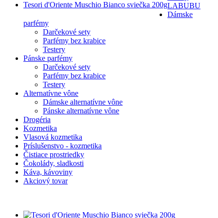
Tesori d'Oriente Muschio Bianco sviečka 200g
LABUBU
Dámske
parfémy
Darčekové sety
Parfémy bez krabice
Testery
Pánske parfémy
Darčekové sety
Parfémy bez krabice
Testery
Alternatívne vône
Dámske alternatívne vône
Pánske alternatívne vône
Drogéria
Kozmetika
Vlasová kozmetika
Príslušenstvo - kozmetika
Čistiace prostriedky
Čokolády, sladkosti
Káva, kávoviny
Akciový tovar