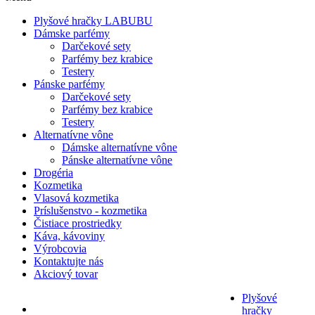
Plyšové hračky LABUBU
Dámske parfémy
Darčekové sety
Parfémy bez krabice
Testery
Pánske parfémy
Darčekové sety
Parfémy bez krabice
Testery
Alternatívne vône
Dámske alternatívne vône
Pánske alternatívne vône
Drogéria
Kozmetika
Vlasová kozmetika
Príslušenstvo - kozmetika
Čistiace prostriedky
Káva, kávoviny
Výrobcovia
Kontaktujte nás
Akciový tovar
Plyšové
hračky