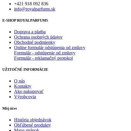
+421 918 092 836
info@royalparfums.sk
E-SHOP ROYALPARFUMS
Doprava a platba
Ochrana osobných údajov
Obchodné podmienky
Online formulár odstúpenia od zmluvy
Formulár - odstúpenie od zmluvy
Formulár - reklamačný protokol
UŽITOČNÉ INFORMÁCIE
O nás
Kontakty
Ako nakupovať
Výrobcovia
Môj účet
História objednávok
Obľúbené produkty
Mapa stránok