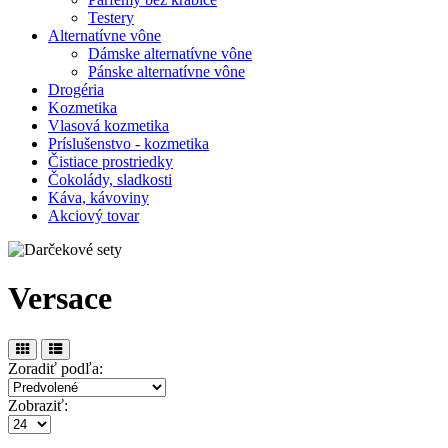
Testery
Alternatívne vône
Dámske alternatívne vône
Pánske alternatívne vône
Drogéria
Kozmetika
Vlasová kozmetika
Príslušenstvo - kozmetika
Čistiace prostriedky
Čokolády, sladkosti
Káva, kávoviny
Akciový tovar
Versace
Zoradiť podľa:
Zobraziť: