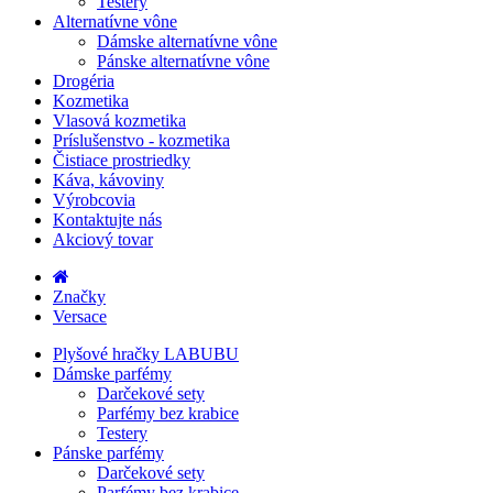
Testery
Alternatívne vône
Dámske alternatívne vône
Pánske alternatívne vône
Drogéria
Kozmetika
Vlasová kozmetika
Príslušenstvo - kozmetika
Čistiace prostriedky
Káva, kávoviny
Výrobcovia
Kontaktujte nás
Akciový tovar
Značky
Versace
Plyšové hračky LABUBU
Dámske parfémy
Darčekové sety
Parfémy bez krabice
Testery
Pánske parfémy
Darčekové sety
Parfémy bez krabice