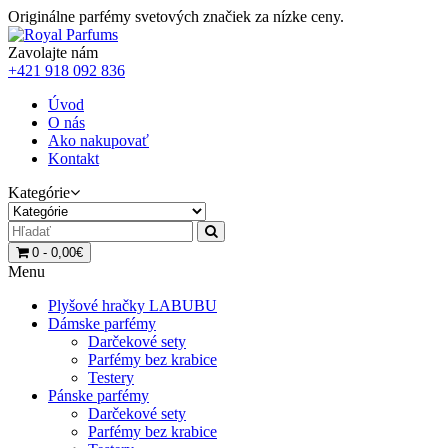
Originálne parfémy svetových značiek za nízke ceny.
Zavolajte nám
+421 918 092 836
Úvod
O nás
Ako nakupovať
Kontakt
Kategórie
0 - 0,00€
Menu
Plyšové hračky LABUBU
Dámske parfémy
Darčekové sety
Parfémy bez krabice
Testery
Pánske parfémy
Darčekové sety
Parfémy bez krabice